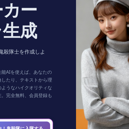
ーカー
ラ生成
鬼殺隊士を作成しよ
能AIを使えば、あなたの
換したり、テキストから理
eのようなハイクオリティな
在。完全無料、会員登録も
中！鬼殺隊に入隊する