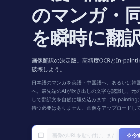
のマンガ・
を瞬時に翻
画像翻訳の決定版。高精度OCRとIn-pain
破壊しよう。
日本語のマンガを英語・中国語へ、あるいは韓国の
へ。最先端のAIが吹き出しの文字を認識し、元
して翻訳文を自然に埋め込みます（In-painti
待つ必要はありません。画像をアップロードし
今