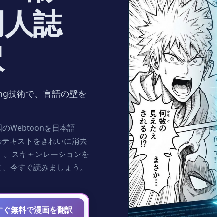
同人誌
訳
ting技術で、言語の壁を
Webtoonを日本語
のテキストをきれいに消去
ng）。スキャンレーションを
て、今すぐ読みましょう。
すぐ無料で漫画を翻訳