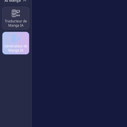
AI Manga
A
あ
Traducteur de
Manga IA
Générateur de
Manga IA