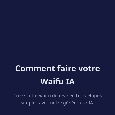
Ne vous contentez pas de générer — concevez.
Notre créateur de waifu IA vous donne le contrôle.
Ajustez les styles, expressions et détails pour
fabriquer un personnage vraiment unique. Parfait
pour créer votre waifu IA personnalisée.
Comment faire votre
Waifu IA
Créez votre waifu de rêve en trois étapes
simples avec notre générateur IA.