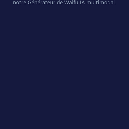
notre Générateur de Waifu IA multimodal.
Avatar Waifu IA
Selfie vers Anime
Photo vers Waifu