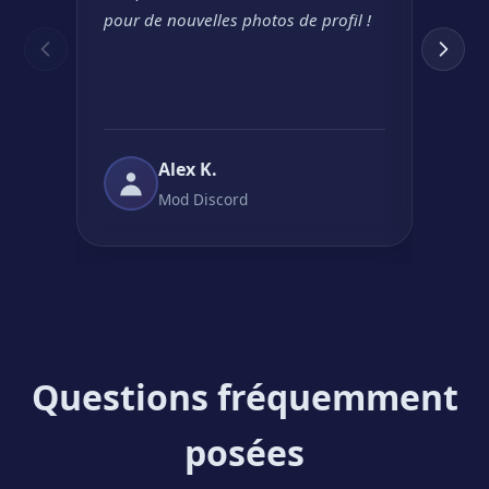
pour de nouvelles photos de profil !
mon p
de do
créatif
Alex K.
Mod Discord
Questions fréquemment
posées