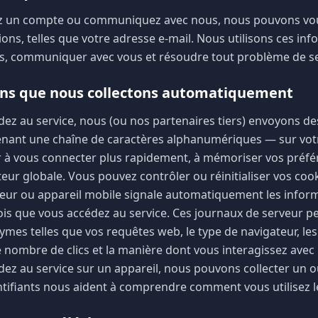
z un compte ou communiquez avec nous, nous pouvons vo
ions, telles que votre adresse e-mail. Nous utilisons ces in
es, communiquer avec vous et résoudre tout problème de se
ons que nous collectons automatiquement
ez au service, nous (ou nos partenaires tiers) envoyons de
tenant une chaîne de caractères alphanumériques — sur votre
 à vous connecter plus rapidement, à mémoriser vos préfé
ateur globale. Vous pouvez contrôler ou réinitialiser vos coo
eur ou appareil mobile signale automatiquement les inform
is que vous accédez au service. Ces journaux de serveur p
mes telles que vos requêtes web, le type de navigateur, le
e nombre de clics et la manière dont vous interagissez avec le
ez au service sur un appareil, nous pouvons collecter un ou
entifiants nous aident à comprendre comment vous utilisez le